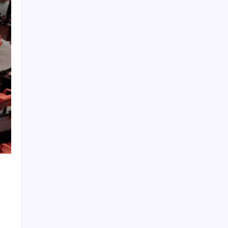
İş Bankası’nda üst düzey görev değişimi:
Hakan Aran görevinden ayrılıyor
Beklenen veri geldi: Altın uçuşa geçti
Altında yükseliş kapıda mı? Uzman isimden
ezber bozan tahmin!
Fed Başkanı’ndan piyasaları sarsacak mesaj:
Enflasyon artarsa faiz artırımı yeniden
masaya gelecek
Butlan yönetiminden dikkat çeken
‘transfer’ yorumu: ‘Demek ki AK Parti,
CHP’ye yaklaştı’
ABD ile ticaret gerilimine rağmen artış: Çin
malları tüm dünyayı sarıyor
Togg Servis Noktası Sayısını Türkiye
Genelinde 58’e Çıkardı
Kapadokya’da dededen toruna uzanan
hikâye: 136 kovanla bal markası kurdu