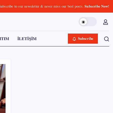
o our newsletter & never miss our best posts.
Subscribe Now!
TIM
İLETİŞİM
Subscribe
SON YAZILAR
Google Pixel Watch 5 Sızdırıldı: İşte
Detaylar