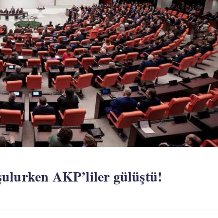
şulurken AKP’liler gülüştü!