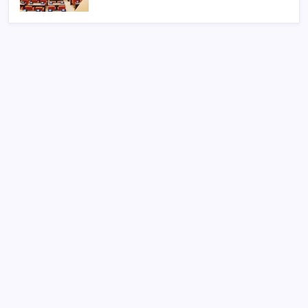
SON YAZILAR
LGS 1. Nakil Sonuçları 2026 Açıklandı mı, Ne Zaman
İlan Edilecek? MEB e-Okul Lise Nakil Sonucu
Sorgulama Ekranı
Bakan Kacır duyurdu: Temiz enerji girişimlerine 6,5
milyon TL destek!
Meteoroloji açıkladı: 10 Ağustos 2026 hava durumu
raporu… Bugün hava nasıl olacak?