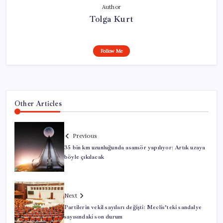
Author
Tolga Kurt
Follow Me
Other Articles
Previous
35 bin km uzunluğunda asansör yapılıyor: Artık uzaya
böyle çıkılacak
Next
Partilerin vekil sayıları değişti: Meclis’teki sandalye
sayısındaki son durum