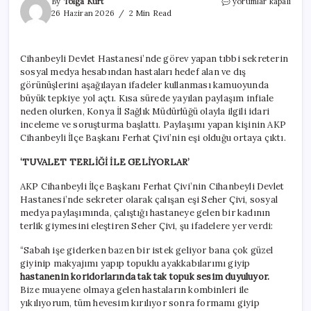
Hataları
By
Tolga Kurt
yorumlar kapalı
aşağılayan
26 Haziran 2026
2 Min Read
tıbbi
sekreter
AKP’li
Cihanbeyli Devlet Hastanesi’nde görev yapan tıbbi sekreterin
başkanın
sosyal medya hesabından hastaları hedef alan ve dış
eşi
çıktı
görünüşlerini aşağılayan ifadeler kullanması kamuoyunda
için
büyük tepkiye yol açtı. Kısa sürede yayılan paylaşım infiale
neden olurken, Konya İl Sağlık Müdürlüğü olayla ilgili idari
inceleme ve soruşturma başlattı. Paylaşımı yapan kişinin AKP
Cihanbeyli İlçe Başkanı Ferhat Çivi’nin eşi olduğu ortaya çıktı.
‘TUVALET TERLİĞİ İLE GELİYORLAR’
AKP Cihanbeyli İlçe Başkanı Ferhat Çivi’nin Cihanbeyli Devlet
Hastanesi’nde sekreter olarak çalışan eşi Seher Çivi, sosyal
medya paylaşımında, çalıştığı hastaneye gelen bir kadının
terlik giymesini eleştiren Seher Çivi, şu ifadelere yer verdi:
“Sabah işe giderken bazen bir istek geliyor bana çok güzel
giyinip makyajımı yapıp topuklu ayakkabılarımı giyip
hastanenin koridorlarında tak tak topuk sesim duyuluyor.
Bize muayene olmaya gelen hastaların kombinleri ile
yıkılıyorum, tüm hevesim kırılıyor sonra formamı giyip