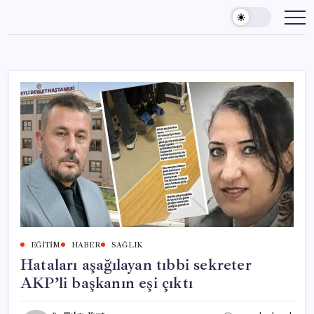
Skip
to
content
EĞITIM
HABER
SAĞLIK
Hataları aşağılayan tıbbi sekreter
AKP’li başkanın eşi çıktı