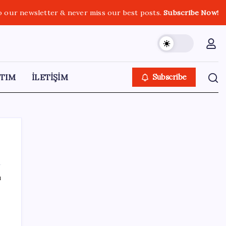
o our newsletter & never miss our best posts.
Subscribe Now!
TIM
İLETİŞİM
Subscribe
ı
SON YAZILAR
Butlan yönetiminden dikkat çeken
‘transfer’ yorumu: ‘Demek ki AK Parti,