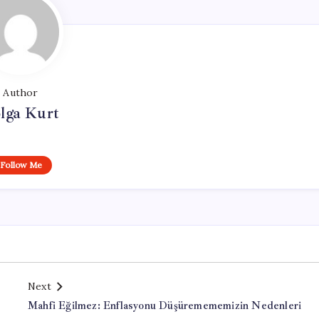
Author
lga Kurt
Follow Me
Next
Mahfi Eğilmez: Enflasyonu Düşüremememizin Nedenleri