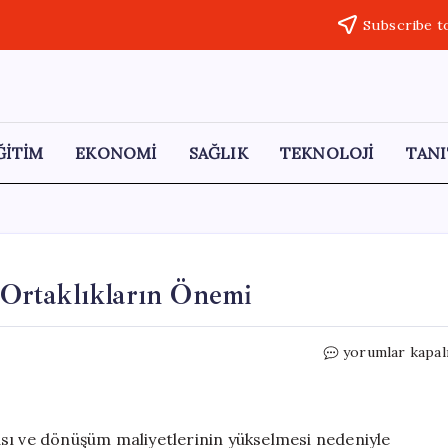
Subscribe t
ĞİTİM
EKONOMİ
SAĞLIK
TEKNOLOJİ
TANI
: Ortaklıkların Önemi
Stellantis’in
yorumlar kapal
Büyüme
Stratejisi:
Ortaklıkların
Önemi
sı ve dönüşüm maliyetlerinin yükselmesi nedeniyle