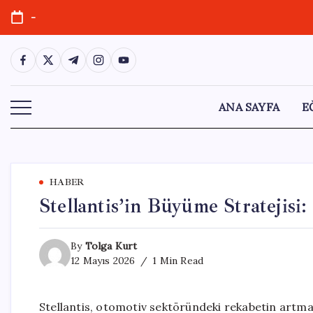
Skip
-
to
content
https://www.facebook.com/
https://twitter.com/
https://t.me/
https://www.instagram.com/
https://youtube.com/
ANA SAYFA
E
HABER
Stellantis’in Büyüme Stratejisi
By
Tolga Kurt
12 Mayıs 2026
1 Min Read
Stellantis, otomotiv sektöründeki rekabetin artma