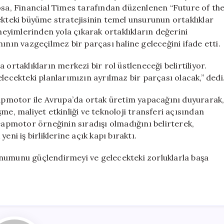
için
losa, Financial Times tarafından düzenlenen “Future of th
ekteki büyüme stratejisinin temel unsurunun ortaklıklar
eneyimlerinden yola çıkarak ortaklıkların değerini
lanının vazgeçilmez bir parçası haline geleceğini ifade etti.
ortaklıkların merkezi bir rol üstleneceği belirtiliyor.
lecekteki planlarımızın ayrılmaz bir parçası olacak,” dedi
Leapmotor ile Avrupa’da ortak üretim yapacağını duyurarak
lişme, maliyet etkinliği ve teknoloji transferi açısından
Leapmotor örneğinin sıradışı olmadığını belirterek,
ni iş birliklerine açık kapı bıraktı.
 konumunu güçlendirmeyi ve gelecekteki zorluklarla başa