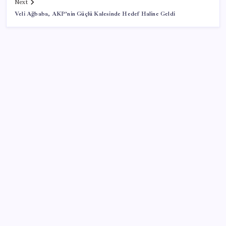
Next
Veli Ağbaba, AKP’nin Güçlü Kalesinde Hedef Haline Geldi
SON YAZILAR
Google Pixel Watch 5 Sızdırıldı: İşte Detaylar
İş Bankası’nda üst düzey görev değişimi: Hakan Aran
görevinden ayrılıyor
Beklenen veri geldi: Altın uçuşa geçti
Altında yükseliş kapıda mı? Uzman isimden ezber
bozan tahmin!