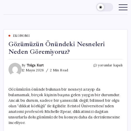
Skip
to
content
EKONOMI
Gözümüzün Önündeki Nesneleri
Neden Göremiyoruz?
Gözümüzün
By
Tolga Kurt
yorumlar kapalı
Önündeki
12 Mayıs 2026
2 Min Read
Nesneleri
Neden
Göremiyoruz?
Gözümüzün önünde bulunan bir nesneyi arayıp da
için
bulamamak, birçok kişinin başına gelen yaygın bir durumdur.
Ancak bu durum, sadece bir şanssızlık değil; bilimsel bir olgu
olan “dikkat körlüğü” ile ilgilidir. Bristol Üniversitesi’nden
anatomi profesörü Michelle Spear, dikkatimizi dağıtan
unsurlarla dolu günümüzde bu konuyu daha da derinlemesine
inceliyor.