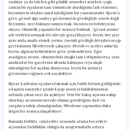
Anahtar ya da telefon gibi günlük nesneleri ararken, çoğu
zaman bu eşyaların tam önümüzde durduğunu fark etmemiz,
beynimizin olayları nasıl işlediğinin bir yansımasıdır. Spear’a
göre, görsel algı sadece gözlerimizin gördüğüyle sınırlı değil.
Beynimiz, neyi bulmayı umuyorsak, bu sürecin belirleyicisi
oluyor. Gündelik yaşamda bir nesneyi bulmak, “görsel arama”
adı verilen karmaşık bir süreçle gerçekleşiyor. Beyin, her şeyi
aynı anda analiz etmek yerine, önemli gördüğü detayları seçip
geri kalanını filtreleyerek çalışıyor. Stresli ve aceleci anlarda,
beyin, algısını beklentilere göre yönlendiriyor. Eğer
aradığınız nesne, zihninizdeki imajla tam örtüşmüyorsa, yani
anahtarlar bir gazetenin altında kalmışsa veya alışık
olmadığınız bir açıdan duruyorsa, beyin bu nesneyi
görmesine rağmen yok sayabiliyor.
Spear; kaybolan eşyalara bakmak için farklı birinin geldiğinde,
o kişinin saniyeler içinde kayıp nesneyi bulabilmesinin
ardında yatan sırrı da açıklıyor. Yeni bir bakış açısına sahip
olan kişi, nesnenin nerede olması gerektiğine dair ön
yargılara sahip olmadığından, filtreleme yapmadan daha
doğru bir sonuca ulaşabiliyor.
Bununla birlikte, cinsiyetler arasında arama becerileri
açısından farklılıklar olduğu da araştırmalarla ortaya