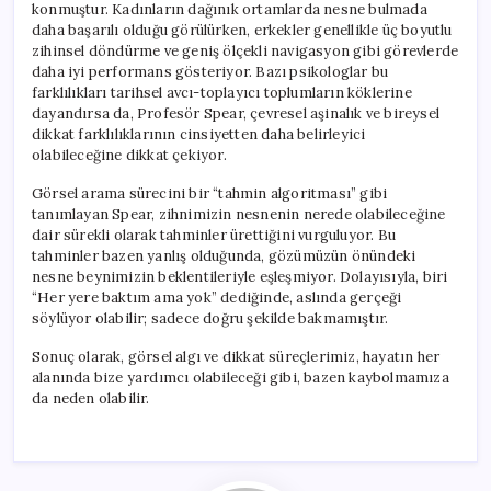
konmuştur. Kadınların dağınık ortamlarda nesne bulmada
daha başarılı olduğu görülürken, erkekler genellikle üç boyutlu
zihinsel döndürme ve geniş ölçekli navigasyon gibi görevlerde
daha iyi performans gösteriyor. Bazı psikologlar bu
farklılıkları tarihsel avcı-toplayıcı toplumların köklerine
dayandırsa da, Profesör Spear, çevresel aşinalık ve bireysel
dikkat farklılıklarının cinsiyetten daha belirleyici
olabileceğine dikkat çekiyor.
Görsel arama sürecini bir “tahmin algoritması” gibi
tanımlayan Spear, zihnimizin nesnenin nerede olabileceğine
dair sürekli olarak tahminler ürettiğini vurguluyor. Bu
tahminler bazen yanlış olduğunda, gözümüzün önündeki
nesne beynimizin beklentileriyle eşleşmiyor. Dolayısıyla, biri
“Her yere baktım ama yok” dediğinde, aslında gerçeği
söylüyor olabilir; sadece doğru şekilde bakmamıştır.
Sonuç olarak, görsel algı ve dikkat süreçlerimiz, hayatın her
alanında bize yardımcı olabileceği gibi, bazen kaybolmamıza
da neden olabilir.