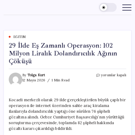
Skip
to
content
EĞITIM
29 İlde Eş Zamanlı Operasyon: 102
Milyon Liralık Dolandırıcılık Ağının
Çöküşü
29
By
Tolga Kurt
yorumlar kapalı
İlde
12 Mayıs 2026
1 Min Read
Eş
Zamanlı
Operasyon:
Kocaeli merkezli olarak 29 ilde gerçekleştirilen büyük çaplı bir
102
operasyon ile internet üzerinden sahte araç kiralama
Milyon
Liralık
ilanlarıyla dolandırıcılık yaptığı öne sürülen 76 şüpheli
Dolandırıcılık
gözaltına alındı. Gebze Cumhuriyet Başsavcılığı’nın yürüttüğü
Ağının
soruşturma çerçevesinde, toplamda 82 şüpheli hakkında
Çöküşü
gözaltı kararı çıkarıldığı bildirildi.
için