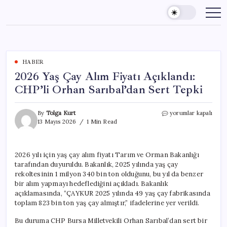
Skip
to
content
HABER
2026 Yaş Çay Alım Fiyatı Açıklandı:
CHP’li Orhan Sarıbal’dan Sert Tepki
2026
By
Tolga Kurt
yorumlar kapalı
Yaş
13 Mayıs 2026
1 Min Read
Çay
Alım
Fiyatı
2026 yılı için yaş çay alım fiyatı Tarım ve Orman Bakanlığı
Açıklandı:
tarafından duyuruldu. Bakanlık, 2025 yılında yaş çay
CHP’li
Orhan
rekoltesinin 1 milyon 340 bin ton olduğunu, bu yıl da benzer
Sarıbal’dan
bir alım yapmayı hedeflediğini açıkladı. Bakanlık
Sert
açıklamasında, “ÇAYKUR 2025 yılında 49 yaş çay fabrikasında
Tepki
toplam 823 bin ton yaş çay almıştır,” ifadelerine yer verildi.
için
Bu duruma CHP Bursa Milletvekili Orhan Sarıbal’dan sert bir