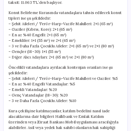
taksit: 11.063 TL’den başlıyor.
Konut Belirleme Kurasında vatandaşlara tahsis edilecek konut
tipleri ise şu şekildedir:
– Şehit Aileleri / Terör-Harp-Vazife Malulleri: 2+1 (65 m²)
– Gaziler (Kıbrıs, Kore): 2+1 (65 m²)
– En az %40 Engelli: 2+1 (65 m²)
– Emekliler: 1+1 (55 m²) ve 2+1 (65 m²)
– 3 ve Daha Fazla Çocuklu Aileler: 2+1 (65 m²) ve 2+1 (80 m²)
– Gençler (18–30): 1+1 (55 m²)
– Diğer Alıcı Adayları: 2+1 (65 m²) ve 2+1 (80 m²)
Öncelikli vatandaşlara ayrılacak kontenjan oranları ise şu
şekildedir:
– Şehit Aileleri / Terör-Harp-Vazife Malulleri ve Gaziler: %5
– En az %40 Engelli Vatandaşlar: %5
– Emekli Vatandaşlar: %20
– Genç Vatandaşlar (18–30): %20
– 3 ve Daha Fazla Çocuklu Aileler: %10
Kura çekilişine katılmayanlar, katılım bedelini nasıl iade
alacaklarına dair bilgileri Halkbank ve Emlak Katılım
üzerinden veya Ziraat Bankası Mobil uygulaması aracılığıyla
alabilirler. Asil veya yedek hak sahibi olanların hak sahipliği