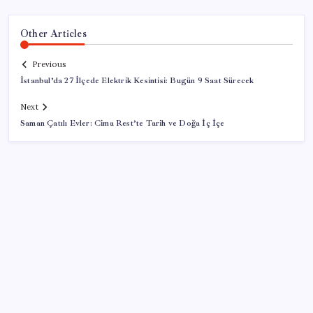
Other Articles
Previous
İstanbul’da 27 İlçede Elektrik Kesintisi: Bugün 9 Saat Sürecek
Next
Saman Çatılı Evler: Cima Rest’te Tarih ve Doğa İç İçe
SON YAZILAR
Google Pixel Watch 5 Sızdırıldı: İşte Detaylar