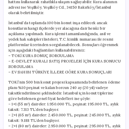
hattını kullanarak rahatlıkla ulaşım sağlayabilir. Kura alanının
adresi ise Yeşilköy, Yeşilköy Cd., 34150 Bakırköy/İstanbul
olarak belirtilmiştir.
İstanbul’da toplamda 100 bin konut inşa edilecek ancak
konutların hangi ilçelerde yer alacağına dair henüz bir
açıklama yapılmadı. Kura işlemi tamamlandığında, asil ve
yedek hak sahipleri listeleri, T.C. kimlik numarası ile resmi
platformlar üzerinden sorgulanabilecek. Sonuçları öğrenmek
için aşağıdaki bağlantıları kullanabilirsiniz:
– TOKİ KURA SONUÇ SORGULAMA
– E-DEVLET KURALI SATIŞ PROJELERİ İÇİN KURA SONUCU
SORGULAMA
– EV SAHIBI TÜRKİYE İLLERE GÖRE KURA SONUÇLARI
TOKİ’nin 500 bin konut projesi kapsamında belirlenen ödeme
planı %10 peşinat ve kalan borcun 240 ay (20 yıl) vadeye
taksitlendirilmesi şeklindedir. İstanbul için konut tiplerine
göre belirlenen genel fiyat hedefleri ise şöyle:
– 1+1 (55 m²) daireler: 1.950.000 TL, peşinat: 195.000 TL, aylık
taksit: 7.313 TL’den başlıyor.
– 2+1 (65 m²) daireler: 2.450.000 TL, peşinat: 245.000 TL, aylık
taksit: 9.188 TL’den başlıyor.
– 2+1 (80 m²) daireler: 2.950.000 TL, peşinat: 295.000 TL, aylık