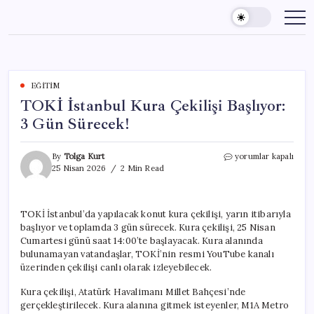
Skip
to
content
EĞITIM
TOKİ İstanbul Kura Çekilişi Başlıyor:
3 Gün Sürecek!
TOKİ
By
Tolga Kurt
yorumlar kapalı
İstanbul
25 Nisan 2026
2 Min Read
Kura
Çekilişi
Başlıyor:
TOKİ İstanbul’da yapılacak konut kura çekilişi, yarın itibarıyla
3
başlıyor ve toplamda 3 gün sürecek. Kura çekilişi, 25 Nisan
Gün
Sürecek!
Cumartesi günü saat 14:00’te başlayacak. Kura alanında
için
bulunamayan vatandaşlar, TOKİ’nin resmi YouTube kanalı
üzerinden çekilişi canlı olarak izleyebilecek.
Kura çekilişi, Atatürk Havalimanı Millet Bahçesi’nde
gerçekleştirilecek. Kura alanına gitmek isteyenler, M1A Metro