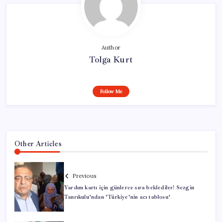
Haziran
2026
için
Author
Tolga Kurt
Follow Me
Other Articles
Previous
Yardım kartı için günlerce sıra beklediler! Sezgin
Tanrıkulu’ndan ‘Türkiye’nin acı tablosu’