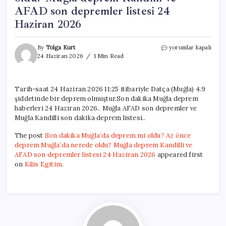
AFAD son depremler listesi 24
Haziran 2026
Son
By
Tolga Kurt
yorumlar kapalı
dakika
24 Haziran 2026
1 Min Read
Muğla’da
deprem
mi
Tarih-saat 24 Haziran 2026 11:25 itibariyle Datça (Muğla) 4.9
oldu?
şiddetinde bir deprem olmuştur.Son dakika Muğla deprem
Az
önce
haberleri 24 Haziran 2026.. Muğla AFAD son depremler ve
deprem
Muğla Kandilli son dakika deprem listesi..
Muğla’da
nerede
The post
Son dakika Muğla’da deprem mi oldu? Az önce
oldu?
deprem Muğla’da nerede oldu? Muğla deprem Kandilli ve
Muğla
AFAD son depremler listesi 24 Haziran 2026
appeared first
deprem
on
Kilis Egitim
.
Kandilli
ve
AFAD
son
depremler
listesi
24