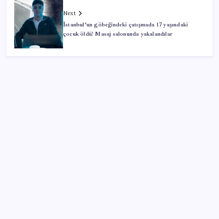
Next
İstanbul’un göbeğindeki çatışmada 17 yaşındaki
çocuk öldü! Masaj salonunda yakalandılar
SON YAZILAR
Google Pixel Watch 5 Sızdırıldı: İşte Detaylar
İş Bankası’nda üst düzey görev değişimi: Hakan Aran
görevinden ayrılıyor
Beklenen veri geldi: Altın uçuşa geçti