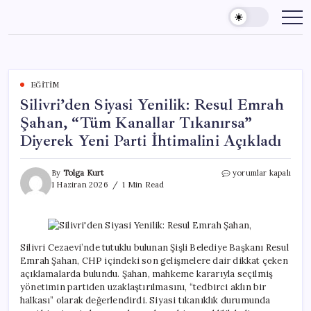
Skip
to
content
EĞITIM
Silivri’den Siyasi Yenilik: Resul Emrah
Şahan, “Tüm Kanallar Tıkanırsa”
Diyerek Yeni Parti İhtimalini Açıkladı
Silivri’den
By
Tolga Kurt
yorumlar kapalı
Siyasi
1 Haziran 2026
1 Min Read
Yenilik:
Resul
Emrah
Şahan,
“Tüm
Silivri Cezaevi’nde tutuklu bulunan Şişli Belediye Başkanı Resul
Kanallar
Emrah Şahan, CHP içindeki son gelişmelere dair dikkat çeken
Tıkanırsa”
açıklamalarda bulundu. Şahan, mahkeme kararıyla seçilmiş
Diyerek
yönetimin partiden uzaklaştırılmasını, “tedbirci aklın bir
Yeni
halkası” olarak değerlendirdi. Siyasi tıkanıklık durumunda
Parti