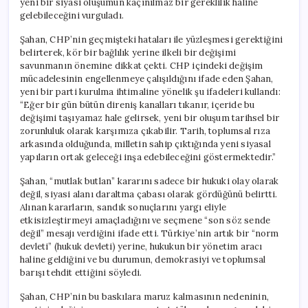
yeni bir siyasi oluşumun kaçınılmaz bir gereklilik haline
İhtimalini
Açıkladı
gelebileceğini vurguladı.
için
Şahan, CHP’nin geçmişteki hataları ile yüzleşmesi gerektiğini
belirterek, kör bir bağlılık yerine ilkeli bir değişimi
savunmanın önemine dikkat çekti. CHP içindeki değişim
mücadelesinin engellenmeye çalışıldığını ifade eden Şahan,
yeni bir parti kurulma ihtimaline yönelik şu ifadeleri kullandı:
“Eğer bir gün bütün direniş kanalları tıkanır, içeride bu
değişimi taşıyamaz hale gelirsek, yeni bir oluşum tarihsel bir
zorunluluk olarak karşımıza çıkabilir. Tarih, toplumsal rıza
arkasında olduğunda, milletin sahip çıktığında yeni siyasal
yapıların ortak geleceği inşa edebileceğini göstermektedir.”
Şahan, “mutlak butlan” kararını sadece bir hukuki olay olarak
değil, siyasi alanı daraltma çabası olarak gördüğünü belirtti.
Alınan kararların, sandık sonuçlarını yargı eliyle
etkisizleştirmeyi amaçladığını ve seçmene “son söz sende
değil” mesajı verdiğini ifade etti. Türkiye’nin artık bir “norm
devleti” (hukuk devleti) yerine, hukukun bir yönetim aracı
haline geldiğini ve bu durumun, demokrasiyi ve toplumsal
barışı tehdit ettiğini söyledi.
Şahan, CHP’nin bu baskılara maruz kalmasının nedeninin,