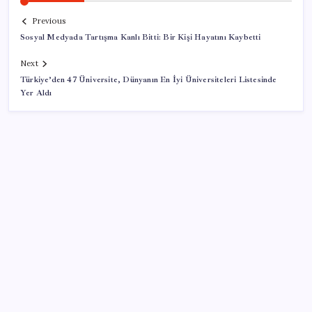
Previous
Sosyal Medyada Tartışma Kanlı Bitti: Bir Kişi Hayatını Kaybetti
Next
Türkiye’den 47 Üniversite, Dünyanın En İyi Üniversiteleri Listesinde
Yer Aldı
SON YAZILAR
Google Pixel Watch 5 Sızdırıldı: İşte Detaylar
İş Bankası’nda üst düzey görev değişimi: Hakan Aran