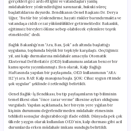
gerçekleri göz ardı ettiğini ve vatandaşları yanlış
Hastayı
müdahalelere yönlendirdiğini savunarak, hukuki süreç
Tehlikeye
başlattıklarını duyurdu. Sendikanın Genel Başkanı Dr. Derya
Atabilir”
Uğur, “Bu tür bir yönlendirme, hayati riskler barındırmakta ve
için
vatandaşa ciddi cezai yükümlülükler getirmektedir. Bakanlık,
eğitimsiz bireyleri ölüme sebep olabilecek eylemlere teşvik
etmektedir,” dedi.
Sağlık Bakanlığı’nın “Ara, Bas, Şok” adı altında başlattığı
uygulama, toplumda büyük bir tepkiyle karşılaştı. Geçtiğimiz
yıl, ani kalp durmalarına müdahale amacıyla Otomatik
Eksternal Defibrilatör (OED) kullanımını anlatan benzer bir
kamu spotu yayımlanmıştı. Son olarak, Kalp Sağlığı
Haftasında yapılan bir paylaşımda, OED kullanımının “ARA:
112’yi ara. BAS: Kalp masajına başla. ŞOK: Cihaz uygun ritimde
şok uygular” şeklinde özetlendiği belirtildi.
Genel Sağlık-İş Sendikası, bu tip paylaşımların tıp biliminin
temel ilkesi olan “önce zarar verme” ilkesine aykırı olduğunu
vurguladı. Yapılan açıklamada, her bireyin yere yığılan bir
kişinin durumunu değerlendirmeden müdahale etmesinin
tehlikeli sonuçlar doğurabileceği ifade edildi. Dünyada pek çok
ülkede yaygın olarak kullanılan OED’nin, kalp durması gibi acil
durumlarda erken müdahale imkanı sunduğu belirtildi.