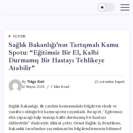
Skip
to
content
EĞITIM
Sağlık Bakanlığı’nın Tartışmalı Kamu
Spotu: “Eğitimsiz Bir El, Kalbi
Durmamış Bir Hastayı Tehlikeye
Atabilir”
Sağlık
By
Tolga Kurt
yorumlar kapalı
Bakanlığı’nın
12 Mayıs 2026
2 Min Read
Tartışmalı
Kamu
Spotu:
Sağlık Bakanlığı, ilk yardım konusundaki bilgilerin eksik ve
“Eğitimsiz
yanıltıcı olduğu bir kamu spotu yayımladı. Bu spot, “Eğitimsiz
Bir
El,
elin yapacağı kalp masajı, kalbi durmamış bir hastayı
Kalbi
öldürebilir” ifadesiyle dikkat çekti. Genel Sağlık-İş Sendikası,
Durmamış
Bakanlık tarafından yayımlanan bu bilgilendirmenin bilimsel
Bir