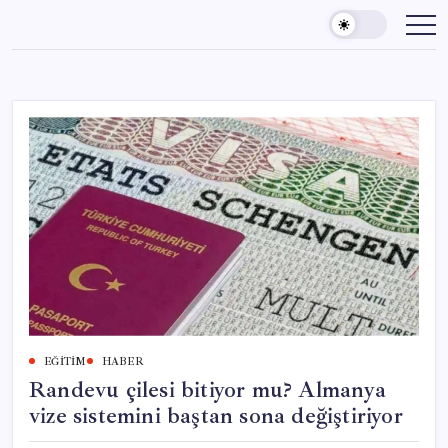
Skip
to
content
EĞITIM
HABER
Randevu çilesi bitiyor mu? Almanya
vize sistemini baştan sona değiştiriyor