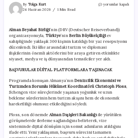
Randevu
By
Tolga Kurt
yorumlar kapalı
çilesi
24 Haziran 2026
1 Min Read
bitiyor
mu?
Almanya
Alman Seyahat Birliği
’nin (DRV (Deutscher Reiseverband))
vize
organizasyonuyla,
Türkiye
’nin
Berlin Büyükelçiliği
ev
sistemini
baştan
sahipliğinde yaklaşık 300 kişinin katıldığı bir yaz resepsiyonu
sona
düzenlendi. İki ülke arasındaki turizm ve diplomasi
değiştiriyor
ilişkilerinin önemli aktörlerini bir araya getiren etkinlikte
için
siyaset, medya ve iş dünyasından temsilciler yer aldı.
BAŞVURULAR DİJİTAL PLATFORMLARA TAŞINACAK
Programda konuşan Almanya’nın
Denizcilik Ekonomisi ve
Turizmden Sorumlu Hükümet Koordinatörü Christoph Ploss
,
Schengen vize süreçlerinde yaşanan yoğunluk ve uzun
bekleme sürelerinin hem turizm akışını hem de ekonomik
hareketliliği olumsuz etkilediğini söyledi.
Ploss, son dönemde
Alman Dışişleri Bakanlığı
ile yürütülen
görüşmelerde ilerleme sağlandığını belirterek, vize
sisteminde dijital dönüşüm için somut adımların atıldığını
ifade etti. Yeni yaklaşımın, başvuru sürecini tamamen