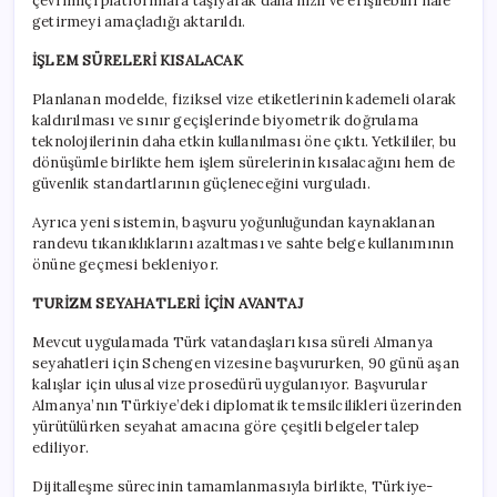
çevrimiçi platformlara taşıyarak daha hızlı ve erişilebilir hale
getirmeyi amaçladığı aktarıldı.
İŞLEM SÜRELERİ KISALACAK
Planlanan modelde, fiziksel vize etiketlerinin kademeli olarak
kaldırılması ve sınır geçişlerinde biyometrik doğrulama
teknolojilerinin daha etkin kullanılması öne çıktı. Yetkililer, bu
dönüşümle birlikte hem işlem sürelerinin kısalacağını hem de
güvenlik standartlarının güçleneceğini vurguladı.
Ayrıca yeni sistemin, başvuru yoğunluğundan kaynaklanan
randevu tıkanıklıklarını azaltması ve sahte belge kullanımının
önüne geçmesi bekleniyor.
TURİZM SEYAHATLERİ İÇİN AVANTAJ
Mevcut uygulamada Türk vatandaşları kısa süreli Almanya
seyahatleri için Schengen vizesine başvururken, 90 günü aşan
kalışlar için ulusal vize prosedürü uygulanıyor. Başvurular
Almanya’nın Türkiye’deki diplomatik temsilcilikleri üzerinden
yürütülürken seyahat amacına göre çeşitli belgeler talep
ediliyor.
Dijitalleşme sürecinin tamamlanmasıyla birlikte, Türkiye-