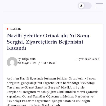
Skip
to
content
SAĞLIK
Nazilli Şehitler Ortaokulu Yıl Sonu
Sergisi, Ziyaretçilerin Beğenisini
Kazandı
Nazilli
By
Tolga Kurt
yorumlar kapalı
Şehitler
20 Mayıs 2026
1 Min Read
Ortaokulu
Yıl
Sonu
Aydın’ın Nazilli ilçesinde bulunan Şehitler Ortaokulu, yıl sonu
Sergisi,
sergisini gerçekleştirdi. Öğrencilerin hazırladığı “Teknoloji
Ziyaretçilerin
Beğenisini
Tasarım ve Görsel Sanatlar Sergisi” büyük bir ilgiyle
Kazandı
karşılandı. Serginin ev sahipliğini Okul Müdürü Meral Çomruk
için
yaparken, Görsel Sanatlar Öğretmeni Mehtap Kardeşler ve
Teknoloji Tasarım Öğretmeni Şengül Alkan da etkinliğin
düzenlenmesinde önemli rol oynadı.