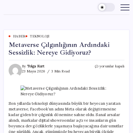
Skip
to
content
HABER
TEKNOLOJI
Metaverse Çılgınlığının Ardındaki
Sessizlik: Nereye Gidiyoruz?
Metaverse
By
Tolga Kurt
yorumlar kapalı
Çılgınlığının
23 Mayıs 2026
3 Min Read
Ardındaki
Sessizlik:
Nereye
Gidiyoruz?
için
Son yıllarda teknoloji dünyasında büyük bir heyecan yaratan
metaverse, Facebook’un adını Meta olarak değiştirmesine
kadar giden bir çılgınlık dönemine sahne oldu. Sanal arsalar
alındı, markalar dijital showroomlar açtı ve insanların gün
boyunca dev gözlüklerle yaşamaya başlayacağına dair umutlar
öne sürüldü. Ancak, günümüzde bu heyecan büyük ölçüde