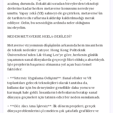
azalmış durumda. Sokaktaki sıradan bireylerden teknoloji
devlerine kadar herkes metaverse konusunu neredeyse
unuttu. Yapay zekâ (YZ) sahneyi ele geçirirken, metaverse’ün
de tarihin tozlu raflarına kaldırılıp kaldırılmadığı merak
ediliyor. Gelin, bu sessizliğin ardında neler olduğunu
inceleyelim.
NEDEN METAVERSE HIZLA GERİLEDİ?
Metaverse vizyonunun düşüşünün arkasında hem insani hem
de teknik nedenler yatıyor. Hong Kong Politeknik
Üniversitesi’nden Lik-Hang Lee’ye göre, herkesin günlük
yaşamının sanal dünyalarda geçeceği fikri oldukça abartılıydı.
İşte projelerin başarısız olmasına yol açan bazı temel
faktörler:
– **Yetersiz Uygulama Gelişimi**: Sanal ofisler ve VR
toplantıları gelecek teknolojileri olarak tanıtılsa da,
kullanıcılar için bu deneyimler genellikle daha yorucu ve
karmaşık hale geldi. İnsanların telefonlarını bırakıp sanal
dünyaya geçmeleri için tatmin edici bir neden sunulamadı.
– **Göz Alıcı Ama İşlevsiz**: İlk dönem projeleri, gerçek
dünya problemlerini çözmekten çok şatafatlı grafiklere ve