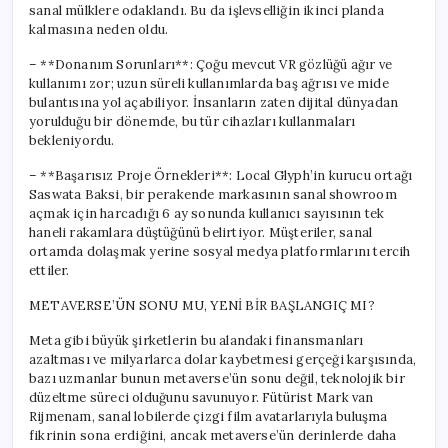
sanal mülklere odaklandı. Bu da işlevselliğin ikinci planda
kalmasına neden oldu.
– **Donanım Sorunları**: Çoğu mevcut VR gözlüğü ağır ve
kullanımı zor; uzun süreli kullanımlarda baş ağrısı ve mide
bulantısına yol açabiliyor. İnsanların zaten dijital dünyadan
yorulduğu bir dönemde, bu tür cihazları kullanmaları
bekleniyordu.
– **Başarısız Proje Örnekleri**: Local Glyph’in kurucu ortağı
Saswata Baksi, bir perakende markasının sanal showroom
açmak için harcadığı 6 ay sonunda kullanıcı sayısının tek
haneli rakamlara düştüğünü belirtiyor. Müşteriler, sanal
ortamda dolaşmak yerine sosyal medya platformlarını tercih
ettiler.
METAVERSE’ÜN SONU MU, YENİ BİR BAŞLANGIÇ MI?
Meta gibi büyük şirketlerin bu alandaki finansmanları
azaltması ve milyarlarca dolar kaybetmesi gerçeği karşısında,
bazı uzmanlar bunun metaverse’ün sonu değil, teknolojik bir
düzeltme süreci olduğunu savunuyor. Fütürist Mark van
Rijmenam, sanal lobilerde çizgi film avatarlarıyla buluşma
fikrinin sona erdiğini, ancak metaverse’ün derinlerde daha