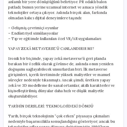
anlamlı bir yere dönüştüğünü belirtiyor. PR odaklı balon
patladı; bunun yerine uzamsal internet ve amaca yönelik
teknolojiler ortaya çıkıyor. Aslında birçok alan, farkında
olmadan kalıcı dijital deneyimlere taşındı:
– Gelişmiş çevrimiçi oyunlar
– Endüstriyel simülasyonlar
– Tıp ve eğitimde kullanılan özel VR/AR uygulamaları
YAPAY ZEKÂ METAVERSE’Ü CANLANDIRIR MI?
Ironik bir biçimde, yapay zekâ metaverse’ü geri planda
bırakan bir özellik olarak görünse de, aslında onun yeniden
doğuşunu sağlayabilecek unsurlardan biri. İlk metaverse
girişimleri, içerik üretiminde yüksek maliyetler ve manuel
süreçler nedeniyle tıkanmıştı. Ancak şimdi, üretken yapay
zekâ ve 3D modelleme ile sanal ortamlar, akıllı karakterler ve
kişiselleştirilmiş dünyalar daha hızlı ve düşük maliyetle
oluşturulabiliyor.
TARİHİN DERSLERİ: TEKNOLOJİDEKİ DÖNGÜ
Tarih, birçok teknolojinin “çok erken” piyasaya çıkmaları
nedeniyle başarısızlıkla sonuçlandığını gösteriyor; ancak bu
teknolojiler yıllar sonra dünyayı değiştirmiştir. 1990’ların