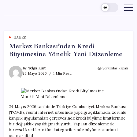
Skip
to
content
HABER
Merkez Bankası’ndan Kredi
Büyümesine Yönelik Yeni Düzenleme
Merkez
By
Tolga Kurt
yorumlar kapalı
Bankası’ndan
24 Mayıs 2026
1 Min Read
Kredi
Büyümesine
Yönelik
Yeni
Düzenleme
için
24 Mayıs 2026 tarihinde Türkiye Cumhuriyet Merkez Bankası
(TCMB), resmi internet sitesinde yaptığı açıklamada, zorunlu
karşılık uygulamaları çerçevesinde kredi büyüme limitlerinde
bir değişiklik yapıldığını duyurdu. Yapılan düzenleme ile
bireysel kredilerin tüm kategorilerinde büyüme sınırları 1
puan azaltıldı.