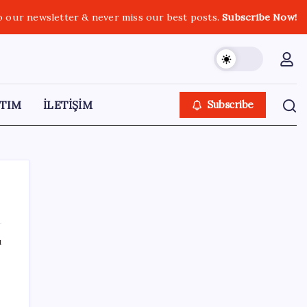
o our newsletter & never miss our best posts.
Subscribe Now!
TIM
İLETİŞİM
Subscribe
ı
SON YAZILAR
Bulgaristan’da bir dönem bitiyor: Etiketler
tamamen değişecek