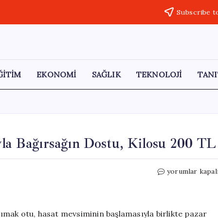
Subscribe t
ĞİTİM
EKONOMİ
SAĞLIK
TEKNOLOJİ
TANI
yla Bağırsağın Dostu, Kilosu 200 TL
Madımak
yorumlar kapal
Otu:
Lezzeti
ve
Şifasıyla
ımak otu, hasat mevsiminin başlamasıyla birlikte pazar