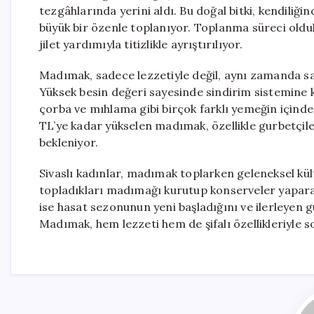
tezgâhlarında yerini aldı. Bu doğal bitki, kendiliği
büyük bir özenle toplanıyor. Toplanma süreci old
jilet yardımıyla titizlikle ayrıştırılıyor.
Madımak, sadece lezzetiyle değil, aynı zamanda sa
Yüksek besin değeri sayesinde sindirim sistemine k
çorba ve mıhlama gibi birçok farklı yemeğin içinde 
TL’ye kadar yükselen madımak, özellikle gurbetçiler
bekleniyor.
Sivaslı kadınlar, madımak toplarken geleneksel kül
topladıkları madımağı kurutup konserveler yaparak
ise hasat sezonunun yeni başladığını ve ilerleyen gü
Madımak, hem lezzeti hem de şifalı özellikleriyle