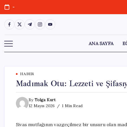
Skip
-
to
content
https://www.facebook.com/
https://twitter.com/
https://t.me/
https://www.instagram.com/
https://youtube.com/
ANA SAYFA
E
HABER
Madımak Otu: Lezzeti ve Şifası
By
Tolga Kurt
12 Mayıs 2026
1 Min Read
Sivas mutfağının vazgeçilmez bir unsuru olan mad