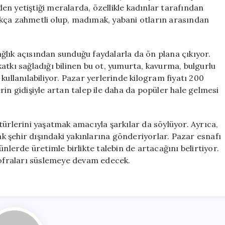
Bağırsağın
nden yetiştiği meralarda, özellikle kadınlar tarafından
Dostu,
ukça zahmetli olup, madımak, yabani otların arasından
Kilosu
200
TL
ğlık açısından sunduğu faydalarla da ön plana çıkıyor.
için
atkı sağladığı bilinen bu ot, yumurta, kavurma, bulgurlu
kullanılabiliyor. Pazar yerlerinde kilogram fiyatı 200
in gidişiyle artan talep ile daha da popüler hale gelmesi
türlerini yaşatmak amacıyla şarkılar da söylüyor. Ayrıca,
 şehir dışındaki yakınlarına gönderiyorlar. Pazar esnafı
nlerde üretimle birlikte talebin de artacağını belirtiyor.
 sofraları süslemeye devam edecek.