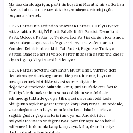
Manisa’da olduğu için, partinin heyetini Murat Emir ve Serkan
Özcan kabul etti. TBMM’deki bayramlaşma etkinliği gün
boyunca sürecek.
DEVA Partisi’nin ardından Anavatan Partisi, CHP’yi ziyaret
etti. Anahtar Parti, İYİ Parti, Büyük Birlik Partisi, Demokrat
Parti, Gelecek Partisi ve Türkiye İşçi Partisi de gün içerisinde
bayramlaşma için Meclis’e gelecek. Ayrıca, Zafer Partisi,
Yeniden Refah Partisi, Milli Yol Partisi, Bağımsız Türkiye
Partisi, Saadet Partisi ve Sol Parti’nin akşam saatlerine kadar
ziyaret gerçekleştirmesi bekleniyor.
DEVA Partisi heyetini karşılayan Murat Emir, Türkiye’deki
demokrasiye dair kaygılarını dile getirdi. Emir, bayram
mesajı vermekle birlikte siyasi sürece ilişkin de
değerlendirmelerde bulundu. Emir, şunları ifade etti: “Artık
Türkiye’de demokrasinin sona erdiğinin ve müdahale
edilmediği taktirde çok partili siyasi sistemin tehlikede
olduğunun açık bir göstergesiyle karşı karşıyayız. Bu nedenle,
vatandaşlarımızın bayramını kutlarken, daha huzurlu ve
sağlıklı günler geçirmelerini umuyoruz. Ancak bizler,
milyonlarca insan ve diğer siyasi partiler açısından kabul
edilemez bir durumla karşı karşıyayız ki bu, demokrasiye
darbe olarak adlandırılabilir.”