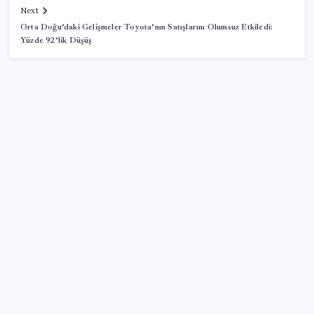
Next
Orta Doğu’daki Gelişmeler Toyota’nın Satışlarını Olumsuz Etkiledi:
Yüzde 92’lik Düşüş
SON YAZILAR
Bakan Kacır: Son 23 yılda örnek kalkınma hamlesine
imza attık
Google Pixel 11 Pro Fold için Geri Sayım Başladı
Telefonunuz araçta neden aşırı ısınıyor?
2026 ALES/2 ne zaman açıklanacak? 2026 ALES 2