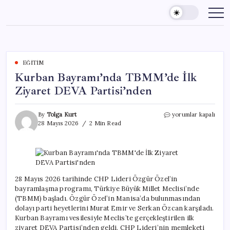
Skip
to
content
EĞITIM
Kurban Bayramı’nda TBMM’de İlk
Ziyaret DEVA Partisi’nden
Kurban
By
Tolga Kurt
yorumlar kapalı
Bayramı’nda
28 Mayıs 2026
2 Min Read
TBMM’de
İlk
Ziyaret
DEVA
Partisi’nden
için
28 Mayıs 2026 tarihinde CHP Lideri Özgür Özel’in
bayramlaşma programı, Türkiye Büyük Millet Meclisi’nde
(TBMM) başladı. Özgür Özel’in Manisa’da bulunmasından
dolayı parti heyetlerini Murat Emir ve Serkan Özcan karşıladı.
Kurban Bayramı vesilesiyle Meclis’te gerçekleştirilen ilk
ziyaret DEVA Partisi’nden geldi. CHP Lideri’nin memleketi