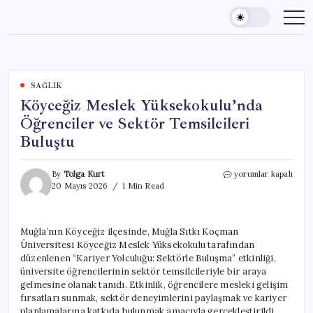
Skip
to
content
SAĞLIK
Köyceğiz Meslek Yüksekokulu’nda
Öğrenciler ve Sektör Temsilcileri
Buluştu
Köyceğiz
By
Tolga Kurt
yorumlar kapalı
Meslek
20 Mayıs 2026
1 Min Read
Yüksekokulu’nda
Öğrenciler
ve
Muğla’nın Köyceğiz ilçesinde, Muğla Sıtkı Koçman
Sektör
Üniversitesi Köyceğiz Meslek Yüksekokulu tarafından
Temsilcileri
Buluştu
düzenlenen “Kariyer Yolculuğu: Sektörle Buluşma” etkinliği,
için
üniversite öğrencilerinin sektör temsilcileriyle bir araya
gelmesine olanak tanıdı. Etkinlik, öğrencilere mesleki gelişim
fırsatları sunmak, sektör deneyimlerini paylaşmak ve kariyer
planlamalarına katkıda bulunmak amacıyla gerçekleştirildi.