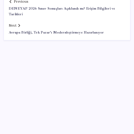
Previous
DENEYAP 2026 Sınav Sonuçları Açıklandı mı? Erişim Bilgileri ve
Tarihleri
Next
Avrupa Birliği, Tek Pazar’ı Modernleştirmeye Hazırlanıyor
SON YAZILAR
Bakan Kacır: Son 23 yılda örnek kalkınma hamlesine
imza attık
Google Pixel 11 Pro Fold için Geri Sayım Başladı