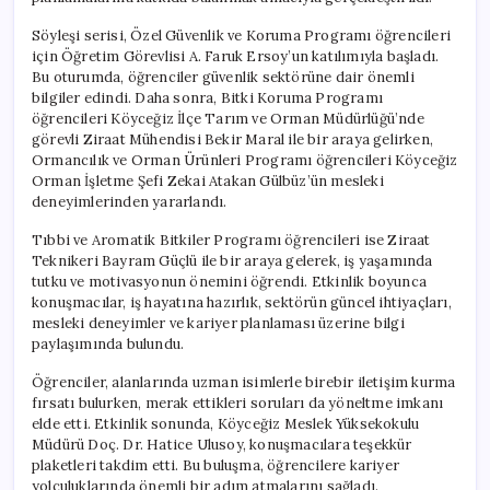
Söyleşi serisi, Özel Güvenlik ve Koruma Programı öğrencileri
için Öğretim Görevlisi A. Faruk Ersoy’un katılımıyla başladı.
Bu oturumda, öğrenciler güvenlik sektörüne dair önemli
bilgiler edindi. Daha sonra, Bitki Koruma Programı
öğrencileri Köyceğiz İlçe Tarım ve Orman Müdürlüğü’nde
görevli Ziraat Mühendisi Bekir Maral ile bir araya gelirken,
Ormancılık ve Orman Ürünleri Programı öğrencileri Köyceğiz
Orman İşletme Şefi Zekai Atakan Gülbüz’ün mesleki
deneyimlerinden yararlandı.
Tıbbi ve Aromatik Bitkiler Programı öğrencileri ise Ziraat
Teknikeri Bayram Güçlü ile bir araya gelerek, iş yaşamında
tutku ve motivasyonun önemini öğrendi. Etkinlik boyunca
konuşmacılar, iş hayatına hazırlık, sektörün güncel ihtiyaçları,
mesleki deneyimler ve kariyer planlaması üzerine bilgi
paylaşımında bulundu.
Öğrenciler, alanlarında uzman isimlerle birebir iletişim kurma
fırsatı bulurken, merak ettikleri soruları da yöneltme imkanı
elde etti. Etkinlik sonunda, Köyceğiz Meslek Yüksekokulu
Müdürü Doç. Dr. Hatice Ulusoy, konuşmacılara teşekkür
plaketleri takdim etti. Bu buluşma, öğrencilere kariyer
yolculuklarında önemli bir adım atmalarını sağladı.