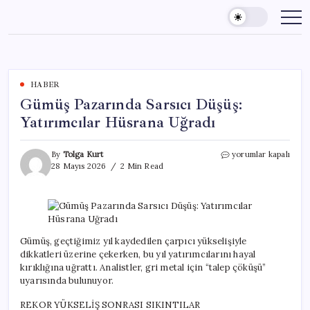
Skip
to
content
HABER
Gümüş Pazarında Sarsıcı Düşüş:
Yatırımcılar Hüsrana Uğradı
Gümüş
By
Tolga Kurt
yorumlar kapalı
Pazarında
28 Mayıs 2026
2 Min Read
Sarsıcı
Düşüş:
Yatırımcılar
Hüsrana
Uğradı
için
Gümüş, geçtiğimiz yıl kaydedilen çarpıcı yükselişiyle
dikkatleri üzerine çekerken, bu yıl yatırımcılarını hayal
kırıklığına uğrattı. Analistler, gri metal için “talep çöküşü”
uyarısında bulunuyor.
REKOR YÜKSELİŞ SONRASI SIKINTILAR