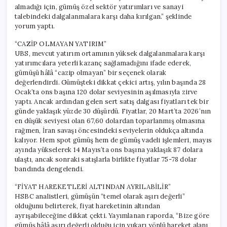
almadığı için, gümüş özel sektör yatırımları ve sanayi
talebindeki dalgalanmalara karşı daha kırılgan.” şeklinde
yorum yaptı.
“CAZİP OLMAYAN YATIRIM”
UBS, mevcut yatırım ortamının yüksek dalgalanmalara karşı
yatırımcılara yeterli kazanç sağlamadığını ifade ederek,
gümüşü hâlâ “cazip olmayan” bir seçenek olarak
değerlendirdi. Gümüşteki dikkat çekici artış, yılın başında 28
Ocak’ta ons başına 120 dolar seviyesinin aşılmasıyla zirve
yaptı. Ancak ardından gelen sert satış dalgası fiyatları tek bir
günde yaklaşık yüzde 30 düşürdü. Fiyatlar, 20 Mart’ta 2026’nın
en düşük seviyesi olan 67,60 dolardan toparlanmış olmasına
rağmen, İran savaşı öncesindeki seviyelerin oldukça altında
kalıyor. Hem spot gümüş hem de gümüş vadeli işlemleri, mayıs
ayında yükselerek 14 Mayıs’ta ons başına yaklaşık 87 dolara
ulaştı, ancak sonraki satışlarla birlikte fiyatlar 75-78 dolar
bandında dengelendi.
“FİYAT HAREKETLERİ ALTINDAN AYRILABİLİR”
HSBC analistleri, gümüşün “temel olarak aşırı değerli”
olduğunu belirterek, fiyat hareketinin altından
ayrışabileceğine dikkat çekti. Yayımlanan raporda, “Bize göre
gümüş hâlâ aşırı değerli olduğu için yukarı yönlü hareket alanı