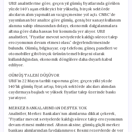
UBS analistlerine göre, geçen yıl gümüş fiyatlarında görülen
yüzde 140’ı aşan etkileyici bir yükseliş, birçok sektörde
alıcıların alım yapmaktan vazgeçmesine yol açtı. CNBC’de
yayımlanan bir analize göre gümüş, geniş bir sanayi kullanım
alanına sahip olmasından dolayı, ekonomik dalgalanmalara
altına göre daha hassas bir konumda yer alıyor. UBS
analistleri, “Fiyatlar mevcut seviyelerde kaldığı sürece talep
erozyonunun devam etmesi olası.” değerlendirmesinde
bulundu. Gümüş, bilgisayar, cep telefonu, güneş panelleri ve
otomobiller gibi birçok ürünün temel bileşeni olarak
kullanıldığından, ekonomik döngülere daha duyarlı kabul
ediliyor.
GÜMÜŞ TALEBİ DÜŞÜYOR
UBS’in 22 Mayıs tarihli raporuna göre, geçen yılki yüzde
140’lık gümüş fiyat artışı, birçok sektörde alıcıları alımdan
caydırmaya başladı ve yüksek fiyatlar talep üzerinde baskı
yaratıyor.
MERKEZ BANKALARINDAN DESTEK YOK
Analistler, Merkez Bankaları’nın alımlarına dikkat çekerek,
“Fiyatlar mevcut seviyelerde kaldığı sürece talep erozyonunun
devam etmesi muhtemel. Altının aksine, gümüş güçlü merkez
bankası alımlarından faydalanmıyor. Resmi rezervlerde de yer