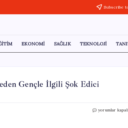
Subscribe t
ĞİTİM
EKONOMİ
SAĞLIK
TEKNOLOJİ
TANI
eden Gençle İlgili Şok Edici
Bıçaklı
yorumlar kapal
Saldırıda
Hayatını
Kaybeden