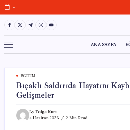
Skip
-
to
content
https://www.facebook.com/
https://twitter.com/
https://t.me/
https://www.instagram.com/
https://youtube.com/
ANA SAYFA
E
EĞITIM
Bıçaklı Saldırıda Hayatını Kayb
Gelişmeler
By
Tolga Kurt
4 Haziran 2026
2 Min Read