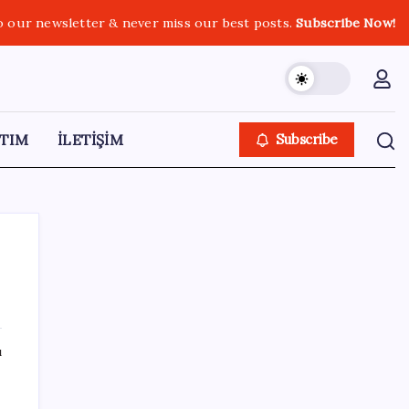
o our newsletter & never miss our best posts.
Subscribe Now!
TIM
İLETİŞİM
Subscribe
SON YAZILAR
ı
Beklenen veri geldi: Altın uçuşa geçti