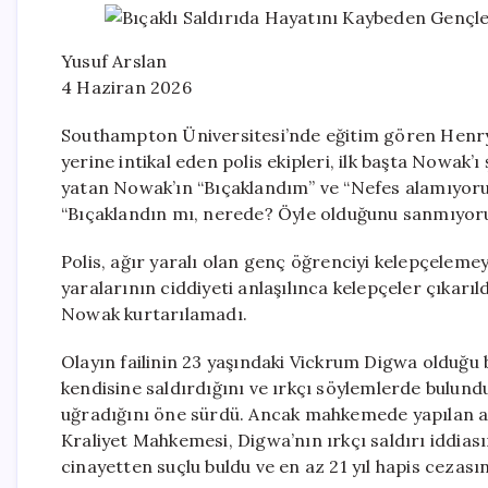
Yusuf Arslan
4 Haziran 2026
Southampton Üniversitesi’nde eğitim gören Henry N
yerine intikal eden polis ekipleri, ilk başta Nowak’
yatan Nowak’ın “Bıçaklandım” ve “Nefes alamıyor
“Bıçaklandın mı, nerede? Öyle olduğunu sanmıyoru
Polis, ağır yaralı olan genç öğrenciyi kelepçelemey
yaralarının ciddiyeti anlaşılınca kelepçeler çıkarıl
Nowak kurtarılamadı.
Olayın failinin 23 yaşındaki Vickrum Digwa olduğu 
kendisine saldırdığını ve ırkçı söylemlerde bulunduğ
uğradığını öne sürdü. Ancak mahkemede yapılan ar
Kraliyet Mahkemesi, Digwa’nın ırkçı saldırı iddias
cinayetten suçlu buldu ve en az 21 yıl hapis cezası