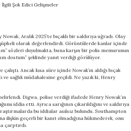
Gençle
İlgili
Şok
Edici
Gelişmeler
owak, Aralık 2025’te bıçaklı bir saldırıya uğradı. Olay
için
ı şüpheli olarak değerlendirdi. Görüntülerde kanlar içinde
um” sözleri duyulmakta, buna karşın bir polis memurunun
m dostum” şeklinde yanıt verdiği görülüyor.
e çalıştı. Ancak kısa süre içinde Nowak’ın aldığı bıçak
dı ve sağlık müdahalesine geçildi. Ne yazık ki, Henry
belirlendi. Digwa, polise verdiği ifadede Henry Nowak’ın
unu iddia etti. Ayrıca sarığının çıkarıldığını ve saldırıya
aştırmalarda bu iddialar asılsız bulundu. Southampton
ına ilişkin geçerli bir kanıt olmadığına hükmederek, onu
na çarptırdı.