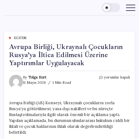
Skip
to
content
EĞITIM
Avrupa Birliği, Ukraynalı Çocukların
Rusya’ya İltica Edilmesi Üzerine
Yaptırımlar Uygulayacak
Avrupa
By
Tolga Kurt
yorumlar kapalı
Birliği,
11 Mayıs 2026
1 Min Read
Ukraynalı
Çocukların
Rusya’ya
Avrupa Birliği (AB) Konseyi, Ukraynalı çocukların zorla
İltica
Rusya’ya götürülmesi, yasa dışı nakilleri ve bu süreçte
Edilmesi
Üzerine
Ruslaştırılmalarıyla ilgili olarak önemli bir açıklama yaptı.
Yaptırımlar
Yapılan açıklamada, bu durumun uluslararası hukukun ciddi bir
Uygulayacak
ihlali ve çocuk haklarının ihlali olarak değerlendirildiği
için
belirtildi.