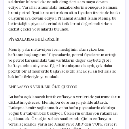
saldırılar, küresel ekonomik dengeleri sarsmaya devam
ediyor. Taraflar arasındaki müzakerelerin sonuçsuz kalması,
brent petrol fiyatlarını artırırken altın fiyatları üzerinde baskı
oluşturmaya devam ediyor. Finansal Analist İslam Memiş, bu
belirsizliğin piyasa üzerindeki etkilerini değerlendirirken
dikkat çekici yorumlarda bulundu.
PİYASALARDA BELİRSİZLİK
Memiş, yatırım tavsiyesi vermediğinin altını çizerken,
haftanın başlangıcını “Piyasalarda, petrol fiyatlarının arttığı
ve petrol karşısındaki tüm varlıkların değer kaybettiği bir
haftaya adım atıyoruz. Eğer bir anlaşma olsaydı, çok daha
pozitif bir atmosferde başlayacaktık; ancak şu an belirsizlik
hakim” sözleriyle yorumladı.
ENFLASYON VERİLERİ ÖNE ÇIKIYOR
Bu hafta açıklanacak kritik enflasyon verileri de yatırımcıların
dikkatini çekecek. Memiş, bu durumu şu şekilde aktardı:
“Anlaşma henüz sağlanmadı ve bu hafta piyasalarda oldukça
yoğun bir takvim bizi bekliyor. Ülkelerin enflasyon rakamları
açıklanacak. Örneğin, sabah saatlerinde Çin’in enflasyon
verisi açıklandı, yarın ise Almanya ve ABD’den TÜFE verileri