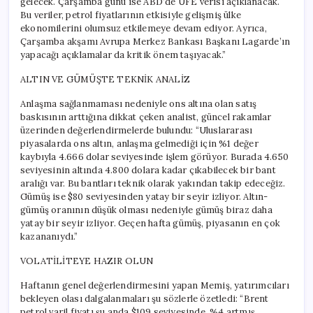
gelecek. Çarşamba günü ise ABD’de ÜFE verisi açıklanacak.
Bu veriler, petrol fiyatlarının etkisiyle gelişmiş ülke
ekonomilerini olumsuz etkilemeye devam ediyor. Ayrıca,
Çarşamba akşamı Avrupa Merkez Bankası Başkanı Lagarde’ın
yapacağı açıklamalar da kritik önem taşıyacak.”
ALTIN VE GÜMÜŞTE TEKNİK ANALİZ
Anlaşma sağlanmaması nedeniyle ons altına olan satış
baskısının arttığına dikkat çeken analist, güncel rakamlar
üzerinden değerlendirmelerde bulundu: “Uluslararası
piyasalarda ons altın, anlaşma gelmediği için %1 değer
kaybıyla 4.666 dolar seviyesinde işlem görüyor. Burada 4.650
seviyesinin altında 4.800 dolara kadar çıkabilecek bir bant
aralığı var. Bu bantları teknik olarak yakından takip edeceğiz.
Gümüş ise $80 seviyesinden yatay bir seyir izliyor. Altın-
gümüş oranının düşük olması nedeniyle gümüş biraz daha
yatay bir seyir izliyor. Geçen hafta gümüş, piyasanın en çok
kazananıydı.”
VOLATİLİTEYE HAZIR OLUN
Haftanın genel değerlendirmesini yapan Memiş, yatırımcıları
bekleyen olası dalgalanmaları şu sözlerle özetledi: “Brent
petrol varil fiyatı şu anda $109 seviyesinde, %4 artmış