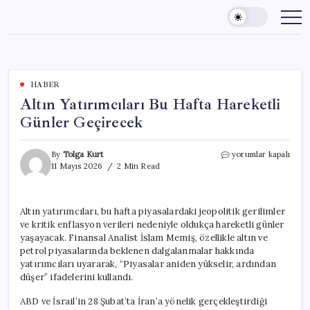
Skip
to
content
HABER
Altın Yatırımcıları Bu Hafta Hareketli
Günler Geçirecek
Altın
By
Tolga Kurt
yorumlar kapalı
Yatırımcıları
11 Mayıs 2026
2 Min Read
Bu
Hafta
Hareketli
Altın yatırımcıları, bu hafta piyasalardaki jeopolitik gerilimler
Günler
ve kritik enflasyon verileri nedeniyle oldukça hareketli günler
Geçirecek
için
yaşayacak. Finansal Analist İslam Memiş, özellikle altın ve
petrol piyasalarında beklenen dalgalanmalar hakkında
yatırımcıları uyararak, “Piyasalar aniden yükselir, ardından
düşer” ifadelerini kullandı.
ABD ve İsrail’in 28 Şubat’ta İran’a yönelik gerçekleştirdiği