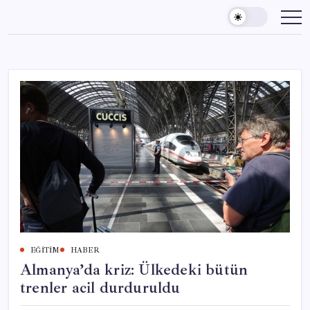
Skip
to
content
EĞITIM
HABER
Almanya’da kriz: Ülkedeki bütün
trenler acil durduruldu