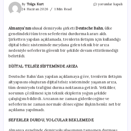
Almanya’da
By
Tolga Kurt
yorumlar kapalı
kriz:
24 Haziran 2026
1 Min Read
Ülkedeki
bütün
trenler
Almanya’nın
ulusal demiryolu şirketi
Deutsche Bahn
, ülke
acil
genelindeki tüm tren seferlerini durdurma kararı aldı.
durduruldu
için
Şirketten yapılan açıklamada, trenlerin iletişim için kullandığı
dijital telsiz sisteminde meydana gelen teknik bir arıza
nedeniyle seferlerin güvenli bir şekilde devam ettirilemediği
belirtildi.
DİJİTAL TELSİZ SİSTEMİNDE ARIZA
Deutsche Bahn’dan yapılan açıklamaya göre, trenlerin iletişim
altyapısını oluşturan dijital telsiz sisteminde yaşanan arıza,
tüm demiryolu trafiğini durma noktasına getirdi. Yetkililer,
sorunun çözülmesi için teknik ekiplerin yoğun şekilde
çalıştığını bildirdi. Arızanın ne zaman giderileceğine ve
seferlerin ne zaman normale döneceğine ilişkin henüz net bir
açıklama yapılmadı.
SEFERLER DURDU, YOLCULAR BEKLEMEDE
Almanya genelinde demiryolu ulaşımının tamamen durması