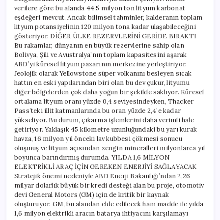
verilere göre bu alanda 44,5 milyon ton lityum karbonat
eşdeğeri mevcut. Ancak bilimsel tahminler, kalderanın toplam
lityum potansiyelinin 120 milyon tona kadar ulaşabileceğini
gösteriyor. DİĞER ÜLKE REZERVLERİNİ GERİDE BIRAKTI
Bu rakamlar, dünyanın en büyük rezervlerine sahip olan
Bolivya, Şili ve Avustralya’nın toplam kapasitesini aşarak
ABD’yi küresel lityum pazarının merkezine yerleştiriyor.
Jeolojik olarak Yellowstone süper volkanını besleyen sıcak
hattın en eski yapılarından biri olan bu dev çukur, lityumu
diğer bölgelerden çok daha yoğun bir şekilde saklıyor. Küresel
ortalama lityum oranı yüzde 0,4 seviyesindeyken, Thacker
Pass’teki illit katmanlarında bu oran yüzde 2,4’e kadar
yükseliyor. Bu durum, çıkarma işlemlerini daha verimli hale
getiriyor. Yaklaşık 45 kilometre uzunluğundaki bu yarı kurak
havza, 16 milyon yıl önceki lav kubbesi çökmesi sonucu
oluşmuş ve lityum açısından zengin mineralleri milyonlarca yıl
boyunca barındırmış durumda. YILDA 1,6 MİLYON
ELEKTRİKLİ ARAÇ İÇİN GEREKEN ENERJİYİ SAĞLAYACAK
Stratejik önemi nedeniyle ABD Enerji Bakanlığı’ndan 2,26
milyar dolarlık büyük bir kredi desteği alan bu proje, otomotiv
devi General Motors (GM) için de kritik bir kaynak
oluşturuyor. GM, bu alandan elde edilecek ham madde ile yılda
1,6 milyon elektrikli aracın batarya ihtiyacını karşılamayı