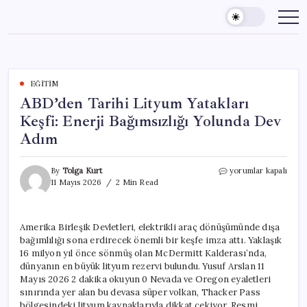
Skip
to
content
EĞITIM
ABD’den Tarihi Lityum Yatakları
Keşfi: Enerji Bağımsızlığı Yolunda Dev
Adım
ABD’den
By
Tolga Kurt
yorumlar kapalı
Tarihi
11 Mayıs 2026
2 Min Read
Lityum
Yatakları
Keşfi:
Amerika Birleşik Devletleri, elektrikli araç dönüşümünde dışa
Enerji
bağımlılığı sona erdirecek önemli bir keşfe imza attı. Yaklaşık
Bağımsızlığı
Yolunda
16 milyon yıl önce sönmüş olan McDermitt Kalderası’nda,
Dev
dünyanın en büyük lityum rezervi bulundu. Yusuf Arslan 11
Adım
Mayıs 2026 2 dakika okuyun 0 Nevada ve Oregon eyaletleri
için
sınırında yer alan bu devasa süper volkan, Thacker Pass
bölgesindeki lityum kaynaklarıyla dikkat çekiyor. Resmi